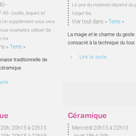
40.-
Le prix du matériel dépend du 
 40.- (outils, laques et
l’objet fini.
Voir tout dans
«
Terre
»
) Un supplément vous sera
ous souhaitez utiliser de
La magie et le charme du geste.
 l’or
consacré à la technique du tour.
ans
«
Terre
»
Lire la suite
naise traditionnelle de
 céramique
uite
ue
Céramique
à 20h, 20h15 à 22h15
Mercredi 20h15 à 22h15
à 20h, 20h15 à 22h15
Jeudi 18h à 20h