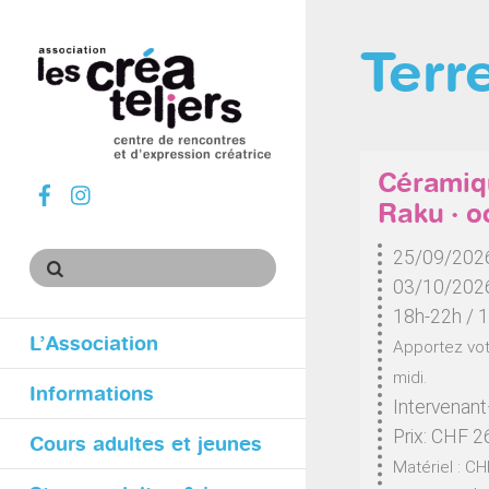
Terr
Céramiq
sur
sur
facebook
instagram
Raku · o
25/09/2026
03/10/202
18h-22h / 
L’Association
Apportez vot
midi.
Informations
Intervenant
Prix: CHF 2
Cours adultes et jeunes
Matériel : CH