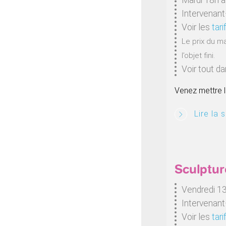
Intervenant
Voir les
tari
Le prix du m
l’objet fini.
Voir tout d
Venez mettre l
Lire la s
Sculptu
Vendredi 1
Intervenant
Voir les
tari