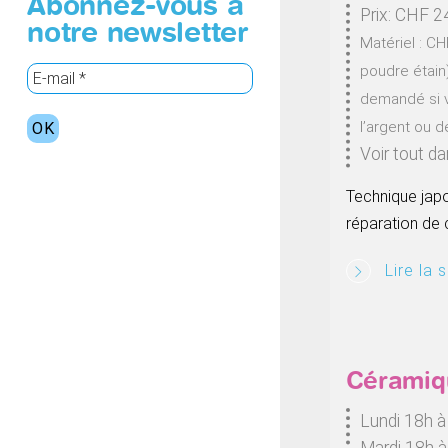
Abonnez-vous à
Prix: CHF 2
notre newsletter
Matériel : CHF
poudre étain
demandé si v
l’argent ou de
Voir tout d
Technique japo
réparation de
Lire la s
Céramiq
Lundi 18h 
Mardi 18h 