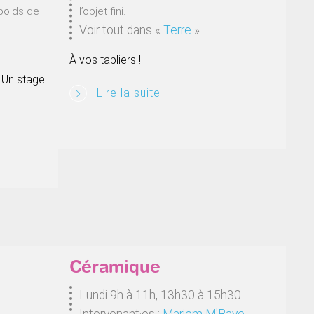
poids de
l’objet fini.
Voir tout dans
«
Terre
»
À vos tabliers !
 Un stage
Lire la suite
Céramique
Lundi 9h à 11h, 13h30 à 15h30
Intervenant·es :
Mariem M'Baye