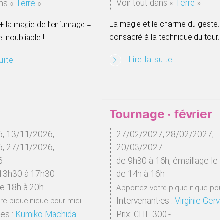
Voir tout dans
«
Terre
»
ans
«
Terre
»
La magie et le charme du geste.
 + la magie de l’enfumage =
consacré à la technique du tour.
 inoubliable !
Lire la suite
uite
Tournage · février
, 13/11/2026,
27/02/2027, 28/02/2027,
, 27/11/2026,
20/03/2027
6
de 9h30 à 16h, émaillage le
13h30 à 17h30,
de 14h à 16h
de 18h à 20h
Apportez votre pique-nique pou
Intervenant·es :
Virginie Gerv
re pique-nique pour midi.
·es :
Kumiko Machida
Prix: CHF 300.-