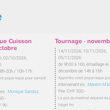
e
ue Cuisson
Tournage · novemb
ctobre
14/11/2026, 15/11/2026,
05/12/2026
, 02/10/2026,
de 9h30 à 16h, émaillage le
6
décembre de 14h à 16h
18h-20h / 10h-17h
Apportez votre pique-nique pou
re pique-nique pour samedi
Intervenant·es :
Mariem M'B
Prix: CHF 300.-
·es :
Monique Sandoz
60.-
Le prix du matériel dépend du 
l’objet fini.
F 90.-