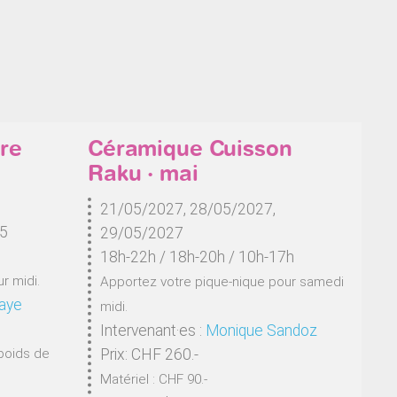
re
Céramique Cuisson
Raku · mai
21/05/2027, 28/05/2027,
 5
29/05/2027
18h-22h / 18h-20h / 10h-17h
r midi.
Apportez votre pique-nique pour samedi
aye
midi.
Intervenant·es :
Monique Sandoz
poids de
Prix: CHF 260.-
Matériel : CHF 90.-