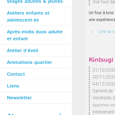
Stages adultes & jeunes
Voir tout d
Un four à bois
Ateliers enfants et
une expérience
adolescent·es
Après-midis duos adulte
Lire la s
et enfant
Atelier d’éveil
Kintsugi
Animations quartier
31/10/2026
Contact
20/11/2026
04/12/202
Liens
Samedi de 
Newsletter
Vendredis 
Apportez vot
Intervenant