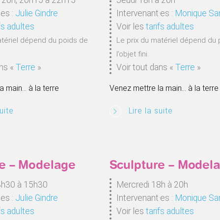
·es :
Julie Gindre
Intervenant·es :
Monique Sa
fs adultes
Voir les
tarifs adultes
atériel dépend du poids de
Le prix du matériel dépend du 
l’objet fini.
ans
«
Terre
»
Voir tout dans
«
Terre
»
a main… à la terre
Venez mettre la main… à la terre
uite
Lire la suite
re – Modelage
Sculpture – Model
3h30 à 15h30
Mercredi 18h à 20h
·es :
Julie Gindre
Intervenant·es :
Monique Sa
fs adultes
Voir les
tarifs adultes